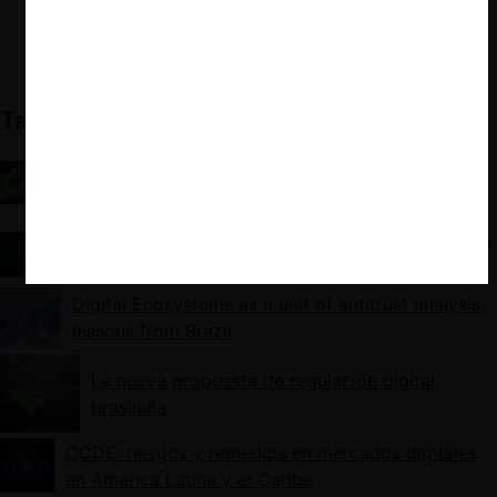
❮
1
❯
Fuente: elaboración propia.
También te puede interesar
Brace yourselves: Has Brazil just taken the most
meaningful step towards regulating digital
platforms?
Brazil: Ex Ante Regulation of Ecosystems, the Clash
of Different Approaches and Paths Forward
Digital Ecosystems as a unit of antitrust analysis:
lessons from Brazil
La nueva propuesta de regulación digital
brasileña
OCDE: riesgos y remedios en mercados digitales
en América Latina y el Caribe