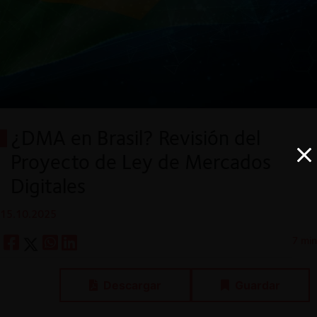
¿DMA en Brasil? Revisión del
Proyecto de Ley de Mercados
Digitales
15.10.2025
7 min
Descargar
Guardar