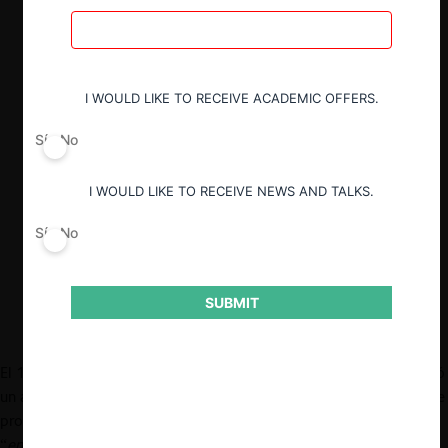
(fijando umbrales de ingresos y criterios
cualitativos), y permite la imposición de
obligaciones de hacer y no hacer que se
especifican caso a caso.
I WOULD LIKE TO RECEIVE ACADEMIC OFFERS.
Esta propuesta es la culminación de un
proceso de consulta iniciado por el
Sí
No
Ministerio de Hacienda en enero de
2024. Ella buscaría una “tercera vía”
I WOULD LIKE TO RECEIVE NEWS AND TALKS.
regulatoria entre la regulación ex ante de
la Unión Europea y el
enforcement
ex
Sí
No
post de Estados Unidos.
SUBMIT
El 18 de septiembre de 2025, el Poder Ejecutivo brasileño realizó
un acto público en el que presentó su “
Agenda Brasil Digital
”, que
propone seis iniciativas gubernamentales para construir un
“
entorno digital más seguro, competitivo e innovador
”. Entre