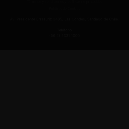
Términos y condiciones y políticas de privacidad
Políticas de Cookies
Av. Presidente Errázuriz 3485, Las Condes, Santiago de Chile.
Teléfono
(56 2) 2331 1000