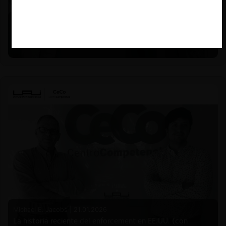
Felipe Castro y Mauricio Garetto |
24.06.2026
Estudio de mercado de la educación (con Felipe Castro y
Mauricio Garetto)
Michael E. Jacobs |
21.01.2026
La historia reciente del enforcement en EE.UU. (con