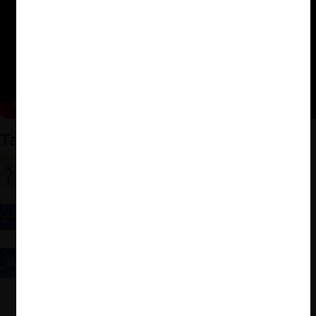
También te puede interesar
ForoCompetencia y Walmart/Cornershop:
Coordinaciones y tendencias en fusiones
ForoCompetencia: La visión de Geoffrey Manne
sobre la regulación digital y la (nueva) economía
política
ForoCompetencia: Tendencias recientes en el
derecho de competencia en la UE (O. Guersent)