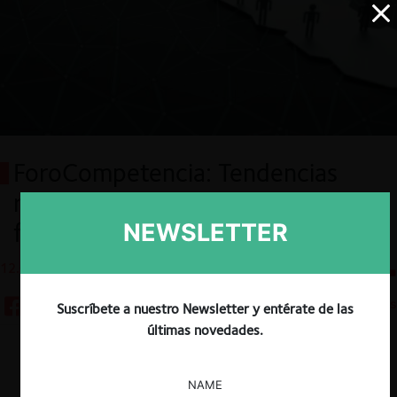
ForoCompetencia: Tendencias
regulatorias en el control de
fusiones en Latinoamérica
NEWSLETTER
12.08.2025
CeCo Chile
10 minutos
Suscríbete a nuestro Newsletter y entérate de las
últimas novedades.
Descargar
Guardar
NAME