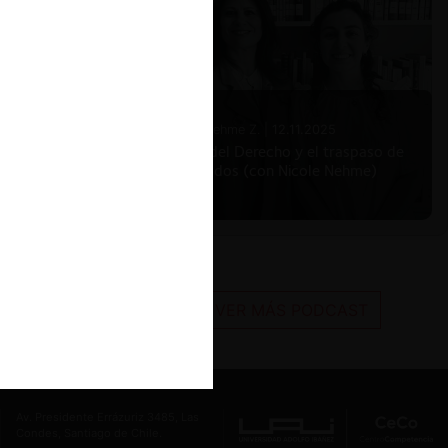
Nicole Nehme Z. |
12.11.2025
El arte del Derecho y el traspaso de
los legados (con Nicole Nehme)
VER MÁS PODCAST
Av. Presidente Errázuriz 3485, Las
Condes, Santiago de Chile.