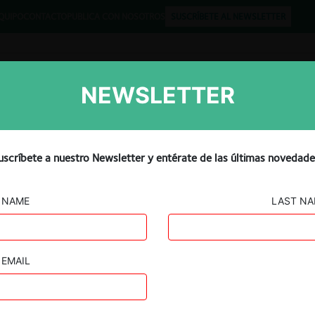
QUIPO
CONTACTO
PUBLICA CON NOSOTROS
SUSCRÍBETE AL NEWSLETTER
NEWSLETTER
Libros
Opinión
Podcast
ndición Quinta de la
uscríbete a nuestro Newsletter y entérate de las últimas novedade
DLC por parte de VTR
NAME
LAST N
EMAIL
Guard