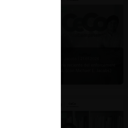
Michael E. Jacobs |
21.01.2026
La historia reciente del enforcement
en EE.UU. (con Michael E. Jacobs)