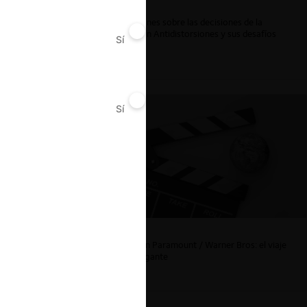
Reflexiones sobre las decisiones de la
Comisión Antidistorsiones y sus desafíos
Sí
No
futuros
Sí
No
La fusión Paramount / Warner Bros: el viaje
de un gigante