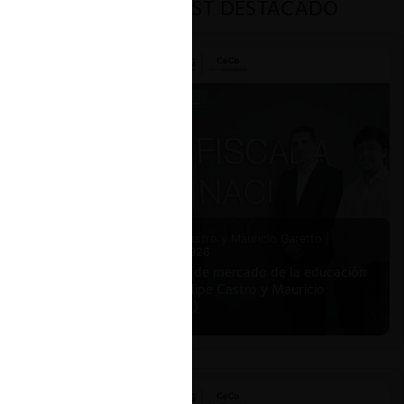
PODCAST DESTACADO
Felipe Castro y Mauricio Garetto |
24.06.2026
Estudio de mercado de la educación
(con Felipe Castro y Mauricio
Garetto)