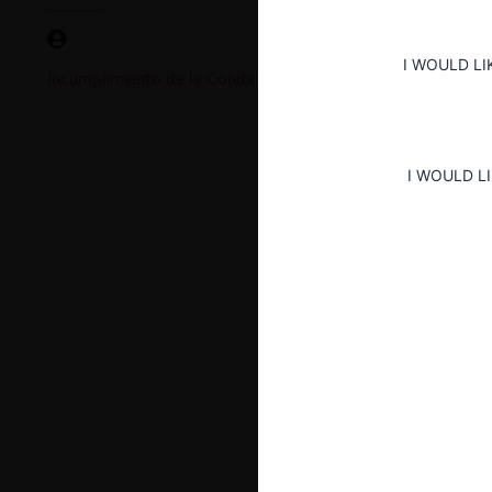
I WOULD LI
Incumplimiento de la Condición Quinta de la Resolución 1
I WOULD L