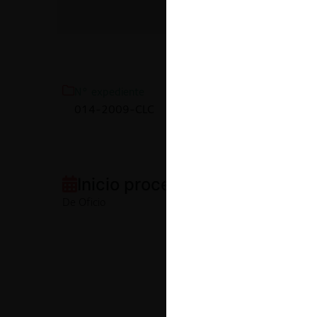
Información básica
N° expediente
N° resolución
014-2009-CLC
17-2013-CL
Inicio procedimiento:
De Oficio