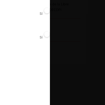
Comisión de Defensa de la Libre
Competencia del INDECOPI
Sí
No
Año de término
2014
Sí
No
Resultado
Sanción
Guardar
DECISIÓN ÍNTEGRA