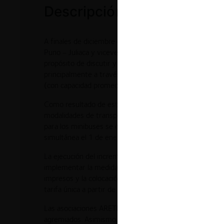
Descripción de los hechos
A finales de diciembre de 2006, representantes de div
Puno – Juliaca y viceversa, junto con directivos de la
propósito de discutir y establecer un incremento en el p
principalmente a través de dos tipos de unidades: cami
(con capacidad promedio de 29 asientos).
Como resultado de estas coordinaciones, se determinó 
modalidades de transporte. De este modo, el precio del 
para los minibuses se estableció en S/. 2.00. Este ajus
simultánea el 1 de enero de 2007.
La ejecución del incremento de precios se concentró en 
implementar la medida, las empresas utilizaron mecani
impresos y la colocación de avisos en las ventanas de l
tarifa única a partir de la fecha señalada.
Las asociaciones ARETICAR y AUTICAR habrían participa
agremiados. Asimismo, se planteó la existencia de un c