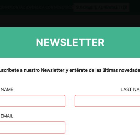
QUIPO
CONTACTO
PUBLICA CON NOSOTROS
SUSCRÍBETE AL NEWSLETTER
NEWSLETTER
Libros
Opinión
Podcast
uscríbete a nuestro Newsletter y entérate de las últimas novedade
NAME
LAST N
ooperativa de
vincial de
EMAIL
e Fátima y
 Colusorias