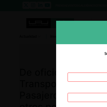
PRENSA
EVENTOS
GALERÍA
NOSOTROS
E
Actualidad
Investigación
Diálogo
S
De oficio contra C
Transporte Interpro
Pasajeros Virgen d
otros por Prácticas