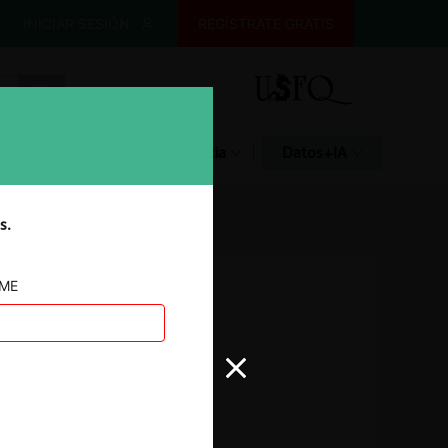
INICIAR SESIÓN
REGÍSTRATE GRATIS
Glosario
Jurisprudencia
Datos+IA
s.
AME
Autoridad