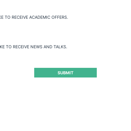
KE TO RECEIVE ACADEMIC OFFERS.
nsporte de pasajeros que operan en la
nes ARETICAR y AUTICAR, coordinaron y
IKE TO RECEIVE NEWS AND TALKS.
cio de los pasajes para camionetas
plementada simultáneamente el 1 de enero
ervisada por las asociaciones,
los operadores. La autoridad determinó la
SUBMIT
al por fijación concertada de precios y
AUSA
ANÁLISIS DE LA DECISIÓN
SEGUNDA INSTANCIA
NCIA
DESCARGAR DECISIÓN 2° INSTANCIA