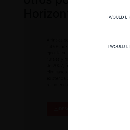
Horizontales
I WOULD LI
A finales de 2006, diversas empresas de tra
ruta Puno-Juliaca, junto con las asociacio
I WOULD L
ejecutaron un incremento uniforme en el pre
rurales y minibuses. El alza de tarifas, im
de 2007, fue comunicada públicamente y sup
eliminando la competencia en precios entre 
existencia de una práctica colusoria horizont
recomendaciones anticompetitivas.
INFORMACIÓN BÁSICA
DETALLES DE LA C
DESCARGAR DECISIÓN 1° INSTA