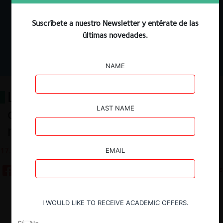
Suscríbete a nuestro Newsletter y entérate de las
últimas novedades.
NAME
La exclusión del ecosistema digital
LAST NAME
como un daño anticompetitivo
resarcible
17.06.2026
EMAIL
6 minutos
Descargar
Guardar
I WOULD LIKE TO RECEIVE ACADEMIC OFFERS.