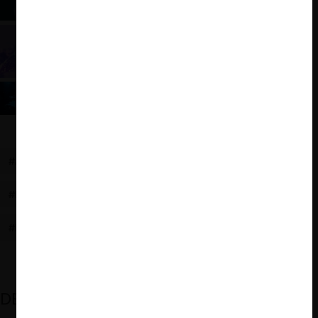
Fintec y con proyecto de ley de IA
Economía digital y mercado relevante
Reino Unido: Guía CMA sobre la Digital Markets,
Competition and Consumers Act
#AUSTRALIA
#PROYECTO
#NON BIS IN IDEM
#MINISTERIO DE ECONOMÍA
#MERCADOS DIGITALES
#PLATAFORMAS
DESTACADOS