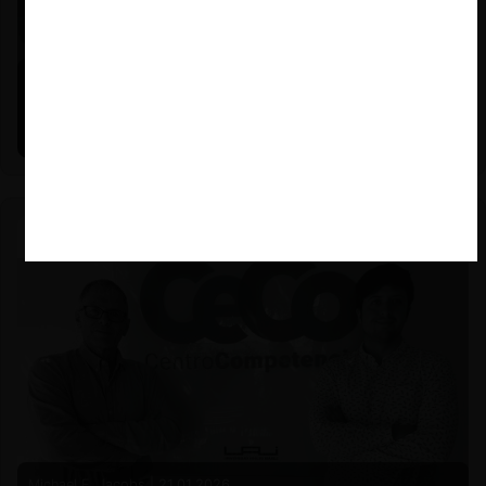
Felipe Castro y Mauricio Garetto |
24.06.2026
Estudio de mercado de la educación (con Felipe Castro y
Mauricio Garetto)
Michael E. Jacobs |
21.01.2026