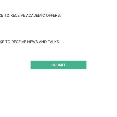
KE TO RECEIVE ACADEMIC OFFERS.
IKE TO RECEIVE NEWS AND TALKS.
SUBMIT
redes sociales: soluciones 
ntal