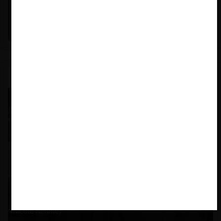
Michael E. Jacobs |
21.01.2026
La historia reciente del enforcement en EE.UU. (con
Michael E. Jacobs)
Nicole Nehme Z. |
12.11.2025
El arte del Derecho y el traspaso de los legados (con
Nicole Nehme)