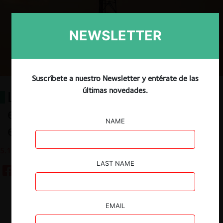
NEWSLETTER
Suscríbete a nuestro Newsletter y entérate de las
últimas novedades.
Libre competencia y regulación en
el mercado de la telefonía móvil
NAME
en Chile
5.11.2020
LAST NAME
Guardar
EMAIL