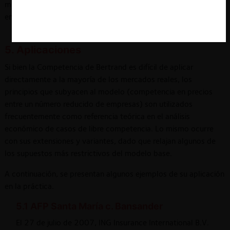
mismos, y mayor es el poder de mercado que exhiben las
empresas.
5. Aplicaciones
Si bien la Competencia de Bertrand es difícil de aplicar
directamente a la mayoría de los mercados reales, los
principios que subyacen al modelo (competencia en precios
entre un número reducido de empresas) son utilizados
frecuentemente como referencia teórica en el análisis
económico de casos de libre competencia. Lo mismo ocurre
con sus extensiones y variantes, dado que relajan algunos de
los supuestos más restrictivos del modelo base.
A continuación, se presentan algunos ejemplos de su aplicación
en la práctica.
5.1 AFP Santa María c. Bansander
El 27 de julio de 2007, ING Insurance International B.V.