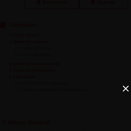
Descargar
Guardar
Contenidos
1. Marco General
2. Bienes Homogéneos
2.1 Costos simétricos
2.2 Costos asimétricos
3. Restricciones de capacidad
4. Productos diferenciados
5. Aplicaciones
5.1 AFP Santa María c. Bansander
5.2 Estudio de Mercado FNE: Mercado del gas
1. Marco General