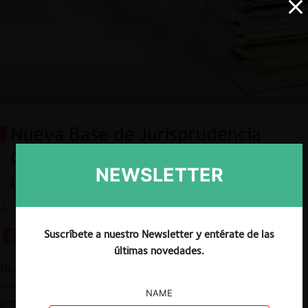
Nueva Base de Jurisprudencia
CeCo: Qué contiene y cómo
NEWSLETTER
utilizarla
4.05.2022
Suscríbete a nuestro Newsletter y entérate de las
últimas novedades.
Hasta el día de hoy no existía en Chile un sitio de consulta
unificada e inteligente, de acceso abierto al público, que
NAME
permitiera buscar las decisiones del Tribunal de Defensa de la