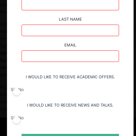
Libre Competencia (TDLC) o las resoluciones de la Fiscalía
Nacional Económica (FNE) en materia de fusiones.
LAST NAME
Desde el día de hoy, CeCo pone a disposición del público su
nueva
Base de Jurisprudencia
de las decisiones de las autoridades
de competencia chilena. Se trata de una base única, con
EMAIL
funcionalidades de búsqueda inteligente y fichas interactivas, que
contiene toda la jurisprudencia del TDLC, desde su creación a la
fecha
, y
todas las resoluciones finales de la FNE referentes al
sistema de control de fusiones
, que comenzó a regir desde 2017
en nuestro país.
I WOULD LIKE TO RECEIVE ACADEMIC OFFERS.
A continuación, te mostramos un video que explica en qué
Sí
No
consiste esta nueva herramienta, y más abajo cuál es su
contenido, en qué consisten las “fichas de jurisprudencia” y como
I WOULD LIKE TO RECEIVE NEWS AND TALKS.
utilizar el buscador avanzado:
Sí
No