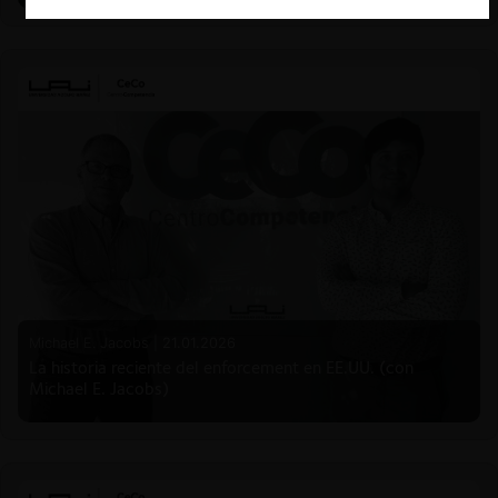
Michael E. Jacobs |
21.01.2026
La historia reciente del enforcement en EE.UU. (con
Michael E. Jacobs)