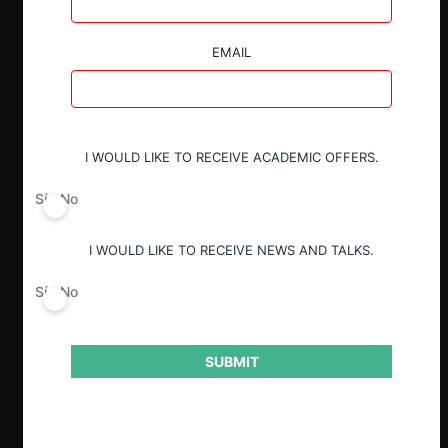
una mayor homogeneidad y simetría
entre los actores implicaría mayores
EMAIL
riesgos coordinados.
El eventual ingreso de Isapre Esencial al
mercado no fue considerado suficiente
para reducir estos riesgos.
I WOULD LIKE TO RECEIVE ACADEMIC OFFERS.
La FNE descartó todos los remedios
conductuales ofrecidos por Colmena y
Sí
No
Nexus, enfatizando los problemas que
tienen esta clase de medidas,
I WOULD LIKE TO RECEIVE NEWS AND TALKS.
principalmente por suplantar
competencia con regulación imperfecta.
Sí
No
Tras la prohibición, las partes decidieron
impugnar la decisión de la FNE ante el
SUBMIT
TDLC a través del recurso de revisión
especial que contempla este
procedimiento.