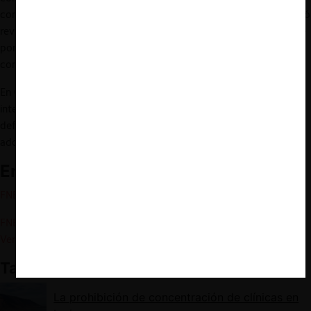
conocido de recurso de revisión. En esa instancia, el TDLC terminó
revirtiendo la decisión de la FNE, en fallo dividido, principalmente
por discrepancias en la definición de mercado relevante y sus
condiciones a la entrada.
En CeCo seguiremos en detalle los argumentos del recurso. Será
interesante estudiar los puntos que levanten las partes como
defectos del análisis, y cuál será la posición que finalmente
adopte el TDLC.
Enlaces Relacionados
FNE – Informe de Prohibición
. Rol FNE F271-2021.
Ver aquí
FNE – Resolución que prohíbe la operación
. Rol FNE F271-2021.
Ver aquí
También te puede interesar:
La prohibición de concentración de clínicas en