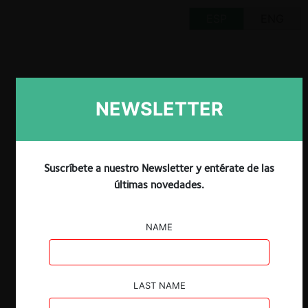
ESP
ENG
NEWSLETTER
Claves
Repasamos en detalle la decisión de la
FNE de bloquear la adquisición de Isapre
Suscríbete a nuestro Newsletter y entérate de las
Colmena por parte de Nexus Chile SpA,
últimas novedades.
controladora de la Isapre Nueva
MasVida.
La investigación de la FNE detectó
NAME
riesgos unilaterales vinculados a
aumentos en precios y deterioro en la
calidad en planes ofrecidos a nuevos
LAST NAME
afiliados, planes de salud actuales y
planes grupales no-médicos. Además,