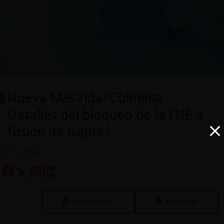
Nueva MasVida/Colmena:
Detalles del bloqueo de la FNE a
fusión de Isapres
23.02.2022
Descargar
Guardar