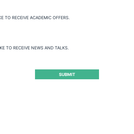
KE TO RECEIVE ACADEMIC OFFERS.
IKE TO RECEIVE NEWS AND TALKS.
SUBMIT
cado de la FNE sobre e-
resiones
CeCo 