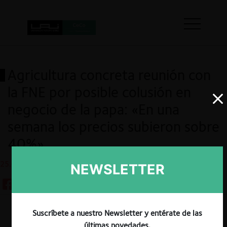
Agricultura concreta reunión con
la FNE por posible colusión en
negocio de la papa: «En una
semana los precios subieron sobre
40%»
25.08.2023
NEWSLETTER
Suscríbete a nuestro Newsletter y entérate de las
Guardar
últimas novedades.