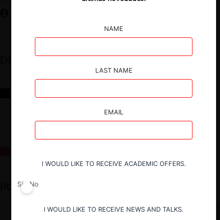
NAME
DESTACADOS
LAST NAME
Reflexiones sobre las decisiones de la Comisión Antidistorsiones y
sus desafíos futuros
EMAIL
La fusión Paramount / Warner Bros: el viaje de un gigante
I WOULD LIKE TO RECEIVE ACADEMIC OFFERS.
PODCAST DESTACADO
Sí
No
I WOULD LIKE TO RECEIVE NEWS AND TALKS.