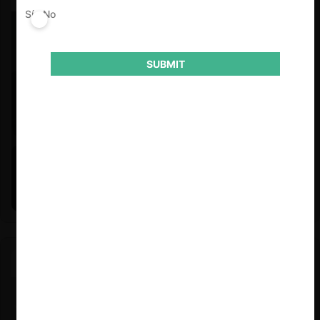
Sí
No
SUBMIT
Felipe Castro y Mauricio Garetto |
24.06.2026
Estudio de mercado de la educación (con Felipe Castro y
Mauricio Garetto)