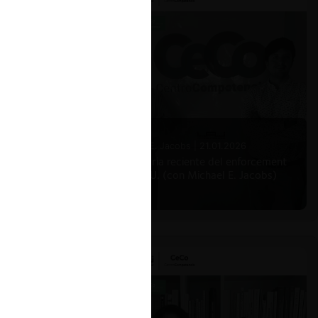
Michael E. Jacobs |
21.01.2026
La historia reciente del enforcement
en EE.UU. (con Michael E. Jacobs)