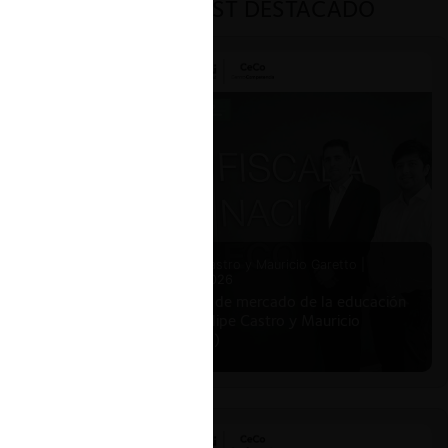
PODCAST DESTACADO
Felipe Castro y Mauricio Garetto |
24.06.2026
Estudio de mercado de la educación
(con Felipe Castro y Mauricio
Garetto)