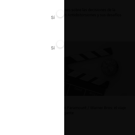
Reflexiones sobre las decisiones de la
Comisión Antidistorsiones y sus desafíos
Sí
No
futuros
Sí
No
La fusión Paramount / Warner Bros: el viaje
de un gigante