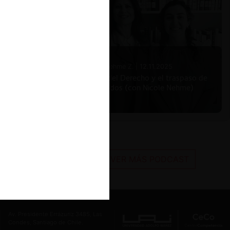
Nicole Nehme Z. |
12.11.2025
El arte del Derecho y el traspaso de
los legados (con Nicole Nehme)
VER MÁS PODCAST
Av. Presidente Errázuriz 3485, Las
Condes, Santiago de Chile.