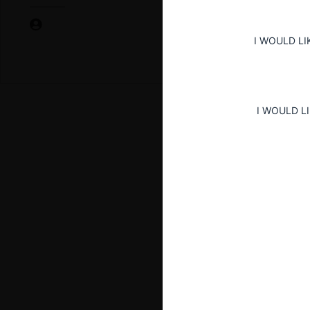
I WOULD LI
I WOULD L