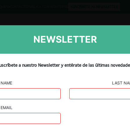
QUIPO
CONTACTO
PUBLICA CON NOSOTROS
SUSCRÍBETE AL NEWSLETTER
NEWSLETTER
Libros
Opinión
Podcast
ks defence deal over
uscríbete a nuestro Newsletter y entérate de las últimas novedade
rns
NAME
LAST N
EMAIL
Guard