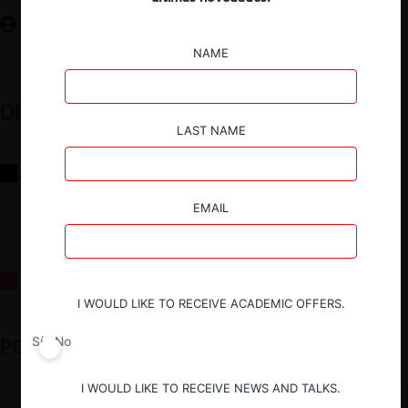
NAME
DESTACADOS
LAST NAME
Reflexiones sobre las decisiones de la Comisión Antidistorsiones y
sus desafíos futuros
EMAIL
La fusión Paramount / Warner Bros: el viaje de un gigante
I WOULD LIKE TO RECEIVE ACADEMIC OFFERS.
PODCAST DESTACADO
Sí
No
I WOULD LIKE TO RECEIVE NEWS AND TALKS.