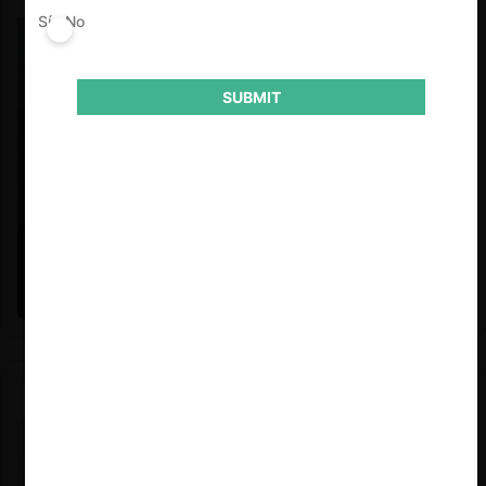
Sí
No
SUBMIT
Felipe Castro y Mauricio Garetto |
24.06.2026
Estudio de mercado de la educación (con Felipe Castro y
Mauricio Garetto)