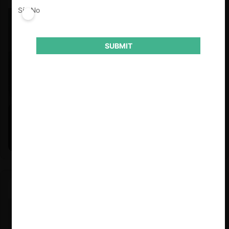
Sí
No
SUBMIT
Felipe Castro y Mauricio Garetto |
24.06.2026
Estudio de mercado de la educación (con Felipe Castro y
Mauricio Garetto)