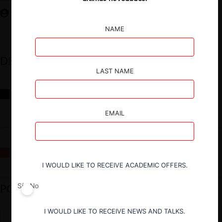
NAME
DESTACADOS
LAST NAME
Reflexiones sobre las decisiones de la Comisión Antidistorsiones y
sus desafíos futuros
EMAIL
La fusión Paramount / Warner Bros: el viaje de un gigante
I WOULD LIKE TO RECEIVE ACADEMIC OFFERS.
PODCAST DESTACADO
Sí
No
I WOULD LIKE TO RECEIVE NEWS AND TALKS.