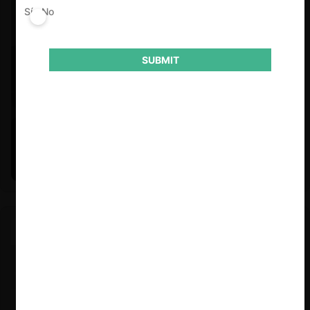
Sí
No
SUBMIT
Felipe Castro y Mauricio Garetto |
24.06.2026
Estudio de mercado de la educación (con Felipe Castro y
Mauricio Garetto)