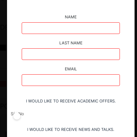
NAME
DESTACADOS
LAST NAME
Reflexiones sobre las decisiones de la Comisión Antidistorsiones y
sus desafíos futuros
EMAIL
La fusión Paramount / Warner Bros: el viaje de un gigante
I WOULD LIKE TO RECEIVE ACADEMIC OFFERS.
PODCAST DESTACADO
Sí
No
I WOULD LIKE TO RECEIVE NEWS AND TALKS.