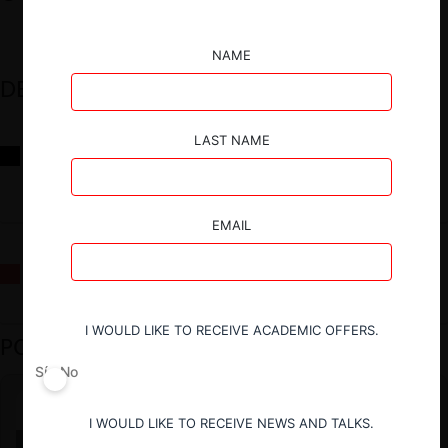
NAME
DESTACADOS
LAST NAME
Reflexiones sobre las decisiones de la Comisión Antidistorsiones y
sus desafíos futuros
EMAIL
La fusión Paramount / Warner Bros: el viaje de un gigante
I WOULD LIKE TO RECEIVE ACADEMIC OFFERS.
PODCAST DESTACADO
Sí
No
I WOULD LIKE TO RECEIVE NEWS AND TALKS.