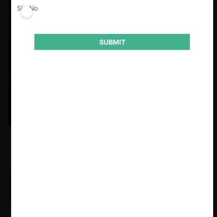
Sí
No
SUBMIT
Felipe Castro y Mauricio Garetto |
24.06.2026
Estudio de mercado de la educación (con Felipe Castro y
Mauricio Garetto)