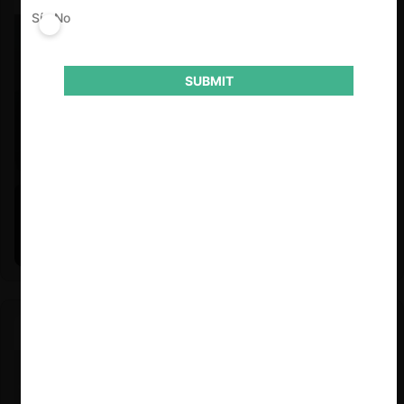
Sí
No
SUBMIT
Felipe Castro y Mauricio Garetto |
24.06.2026
Estudio de mercado de la educación (con Felipe Castro y
Mauricio Garetto)