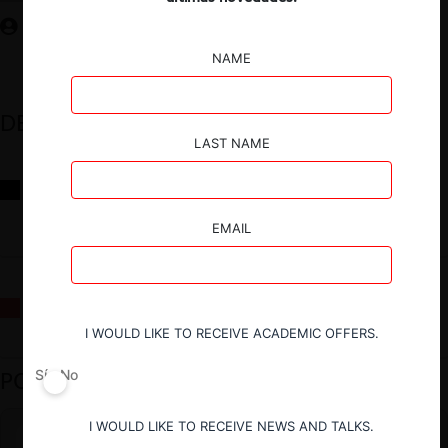
NAME
DESTACADOS
LAST NAME
Reflexiones sobre las decisiones de la Comisión Antidistorsiones y
sus desafíos futuros
EMAIL
La fusión Paramount / Warner Bros: el viaje de un gigante
I WOULD LIKE TO RECEIVE ACADEMIC OFFERS.
PODCAST DESTACADO
Sí
No
I WOULD LIKE TO RECEIVE NEWS AND TALKS.