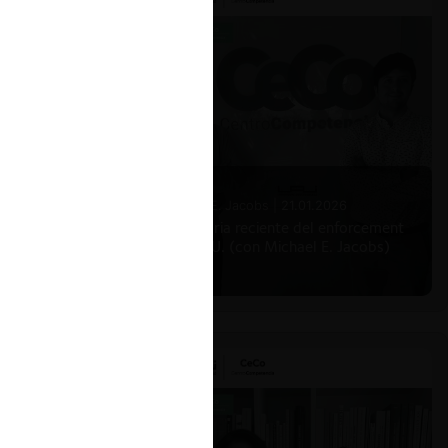
Michael E. Jacobs |
21.01.2026
La historia reciente del enforcement
en EE.UU. (con Michael E. Jacobs)