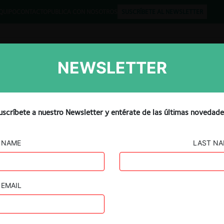
QUIPO
CONTACTO
PUBLICA CON NOSOTROS
SUSCRÍBETE AL NEWSLETTER
NEWSLETTER
Libros
Opinión
Podcast
australiano de defensa de l
uscríbete a nuestro Newsletter y entérate de las últimas novedade
mentarios públicos sobre la
NAME
LAST N
diarios de datos
EMAIL