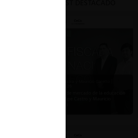
PODCAST DESTACADO
Felipe Castro y Mauricio Garetto |
24.06.2026
Estudio de mercado de la educación
(con Felipe Castro y Mauricio
Garetto)