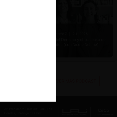
Nicole Nehme Z. |
12.11.2025
El arte del Derecho y el traspaso de
los legados (con Nicole Nehme)
VER MÁS PODCAST
Av. Presidente Errázuriz 3485, Las
Condes, Santiago de Chile.