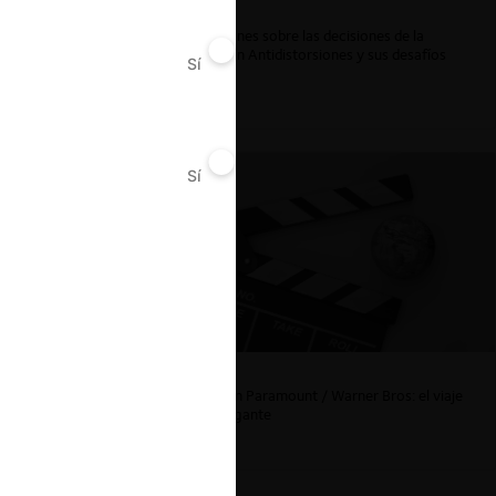
ar
Reflexiones sobre las decisiones de la
Comisión Antidistorsiones y sus desafíos
Sí
No
futuros
Sí
No
La fusión Paramount / Warner Bros: el viaje
de un gigante