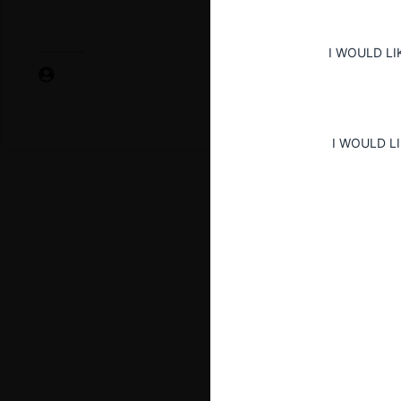
I WOULD LI
I WOULD L