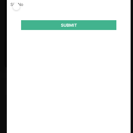
Sí
No
SUBMIT
Felipe Castro y Mauricio Garetto |
24.06.2026
Estudio de mercado de la educación (con Felipe Castro y
Mauricio Garetto)