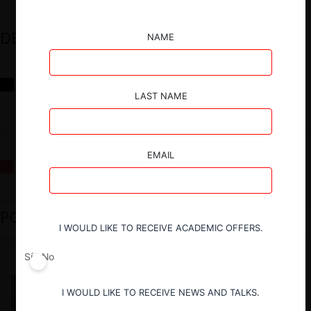
DESTACADOS
NAME
Reflexiones sobre las decisiones de la Comisión Antidistorsiones y
sus desafíos futuros
LAST NAME
EMAIL
La fusión Paramount / Warner Bros: el viaje de un gigante
PODCAST DESTACADO
I WOULD LIKE TO RECEIVE ACADEMIC OFFERS.
Sí
No
I WOULD LIKE TO RECEIVE NEWS AND TALKS.