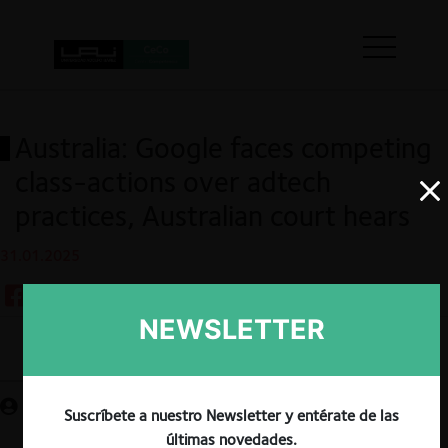
Australia: Google faces competing
class-actions over adtech
practices, Australian court hears
31.01.2025
NEWSLETTER
Guardar
Suscríbete a nuestro Newsletter y entérate de las
últimas novedades.