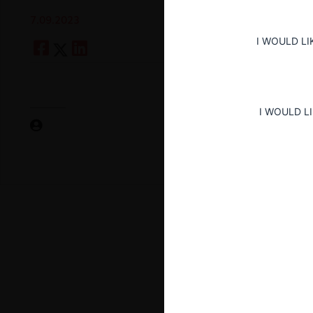
7.09.2023
I WOULD LI
I WOULD L