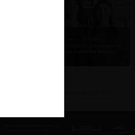
Nicole Nehme Z. |
12.11.2025
El arte del Derecho y el traspaso de
los legados (con Nicole Nehme)
VER MÁS PODCAST
Av. Presidente Errázuriz 3485, Las
Condes, Santiago de Chile.