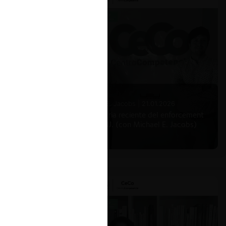
Michael E. Jacobs |
21.01.2026
La historia reciente del enforcement
en EE.UU. (con Michael E. Jacobs)