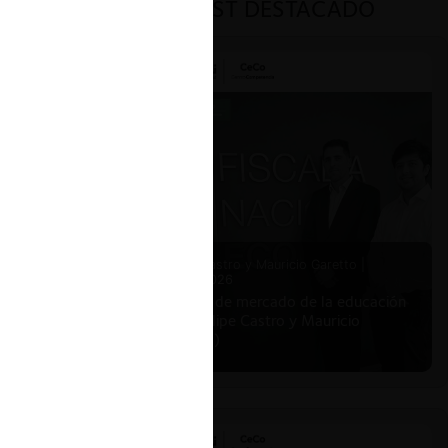
PODCAST DESTACADO
Felipe Castro y Mauricio Garetto |
24.06.2026
Estudio de mercado de la educación
(con Felipe Castro y Mauricio
Garetto)