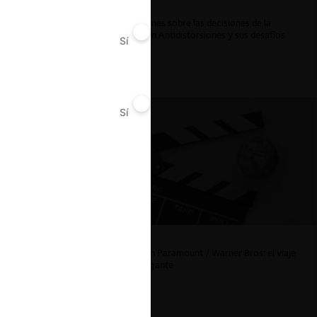
Reflexiones sobre las decisiones de la
Comisión Antidistorsiones y sus desafíos
Sí
No
futuros
ar
Sí
No
La fusión Paramount / Warner Bros: el viaje
de un gigante