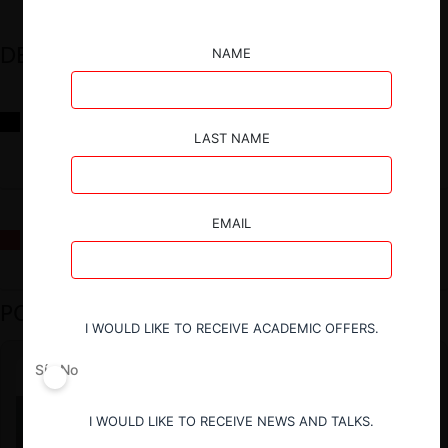
DESTACADOS
NAME
Reflexiones sobre las decisiones de la Comisión Antidistorsiones y
sus desafíos futuros
LAST NAME
EMAIL
La fusión Paramount / Warner Bros: el viaje de un gigante
PODCAST DESTACADO
I WOULD LIKE TO RECEIVE ACADEMIC OFFERS.
Sí
No
I WOULD LIKE TO RECEIVE NEWS AND TALKS.