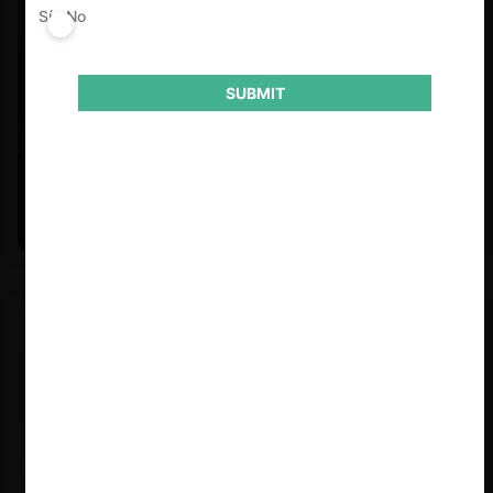
Sí
No
SUBMIT
Felipe Castro y Mauricio Garetto |
24.06.2026
Estudio de mercado de la educación (con Felipe Castro y
Mauricio Garetto)