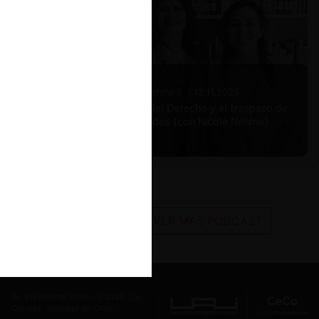
Nicole Nehme Z. |
12.11.2025
El arte del Derecho y el traspaso de
los legados (con Nicole Nehme)
VER MÁS PODCAST
Av. Presidente Errázuriz 3485, Las
Condes, Santiago de Chile.