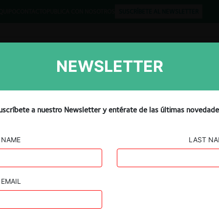
QUIPO
CONTACTO
PUBLICA CON NOSOTROS
SUSCRÍBETE AL NEWSLETTER
NEWSLETTER
Libros
Opinión
Podcast
a sobre colaboración entre
uscríbete a nuestro Newsletter y entérate de las últimas novedade
ntar la crisis de Covid-19
NAME
LAST N
EMAIL
Guard