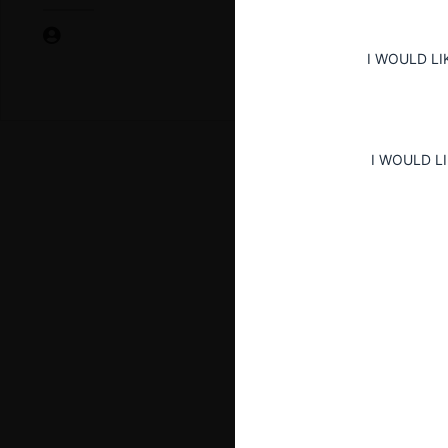
I WOULD LI
I WOULD L