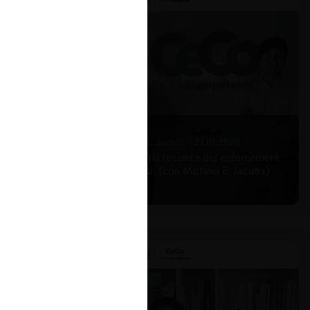
Michael E. Jacobs |
21.01.2026
La historia reciente del enforcement
en EE.UU. (con Michael E. Jacobs)