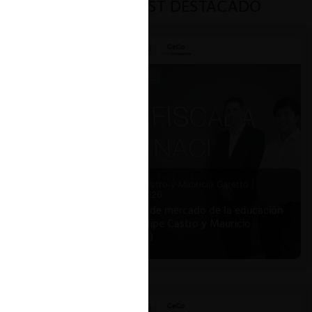
PODCAST DESTACADO
Felipe Castro y Mauricio Garetto |
24.06.2026
Estudio de mercado de la educación
(con Felipe Castro y Mauricio
Garetto)