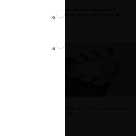
Reflexiones sobre las decisiones de la
Comisión Antidistorsiones y sus desafíos
Sí
No
futuros
Sí
No
La fusión Paramount / Warner Bros: el viaje
de un gigante