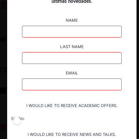
últimas novedades.
NAME
Guardar
LAST NAME
DESTACADOS
EMAIL
Reflexiones sobre las decisiones de la Comisión Antidistorsiones y
sus desafíos futuros
I WOULD LIKE TO RECEIVE ACADEMIC OFFERS.
Sí
No
La fusión Paramount / Warner Bros: el viaje de un gigante
I WOULD LIKE TO RECEIVE NEWS AND TALKS.