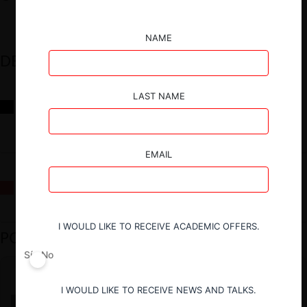
NAME
DESTACADOS
LAST NAME
Reflexiones sobre las decisiones de la Comisión Antidistorsiones y
sus desafíos futuros
EMAIL
La fusión Paramount / Warner Bros: el viaje de un gigante
I WOULD LIKE TO RECEIVE ACADEMIC OFFERS.
PODCAST DESTACADO
Sí
No
I WOULD LIKE TO RECEIVE NEWS AND TALKS.