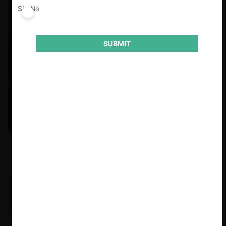
Sí
No
SUBMIT
Felipe Castro y Mauricio Garetto |
24.06.2026
Estudio de mercado de la educación (con Felipe Castro y
Mauricio Garetto)