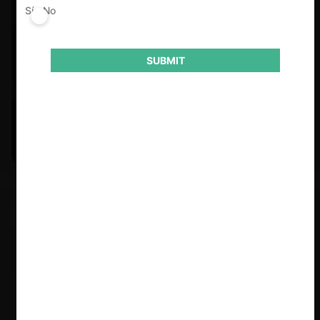
Sí
No
SUBMIT
Felipe Castro y Mauricio Garetto |
24.06.2026
Estudio de mercado de la educación (con Felipe Castro y
Mauricio Garetto)