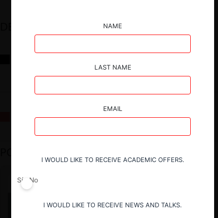
DESTACADOS
NAME
Reflexiones sobre las decisiones de la Comisión Antidistorsiones y
sus desafíos futuros
LAST NAME
EMAIL
La fusión Paramount / Warner Bros: el viaje de un gigante
PODCAST DESTACADO
I WOULD LIKE TO RECEIVE ACADEMIC OFFERS.
Sí
No
I WOULD LIKE TO RECEIVE NEWS AND TALKS.