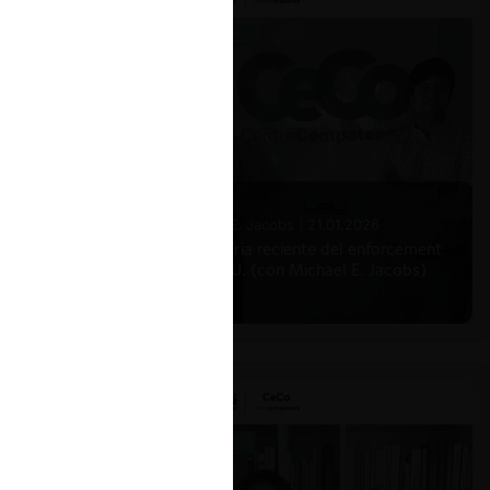
Michael E. Jacobs |
21.01.2026
La historia reciente del enforcement
en EE.UU. (con Michael E. Jacobs)