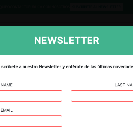
QUIPO
CONTACTO
PUBLICA CON NOSOTROS
SUSCRÍBETE AL NEWSLETTER
NEWSLETTER
Libros
Opinión
Podcast
retoman disputa en TDLC
uscríbete a nuestro Newsletter y entérate de las últimas novedade
NAME
LAST N
EMAIL
Guard