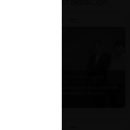
PODCAST DESTACADO
Felipe Castro y Mauricio Garetto |
24.06.2026
Estudio de mercado de la educación
(con Felipe Castro y Mauricio
Garetto)