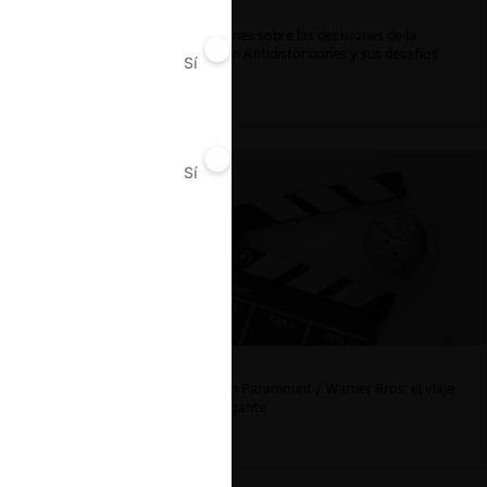
Reflexiones sobre las decisiones de la
Comisión Antidistorsiones y sus desafíos
Sí
No
futuros
Sí
No
La fusión Paramount / Warner Bros: el viaje
de un gigante