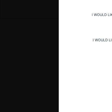
I WOULD LI
I WOULD L