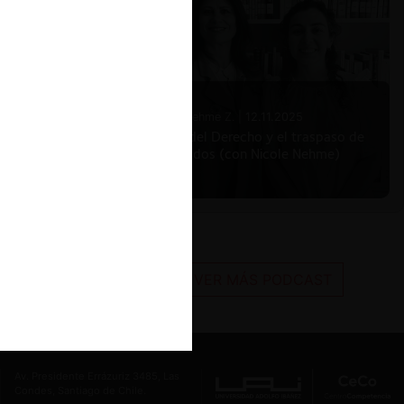
Nicole Nehme Z. |
12.11.2025
El arte del Derecho y el traspaso de
los legados (con Nicole Nehme)
VER MÁS PODCAST
Av. Presidente Errázuriz 3485, Las
Condes, Santiago de Chile.