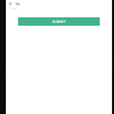
Sí
No
SUBMIT
Felipe Castro y Mauricio Garetto |
24.06.2026
Estudio de mercado de la educación (con Felipe Castro y
Mauricio Garetto)