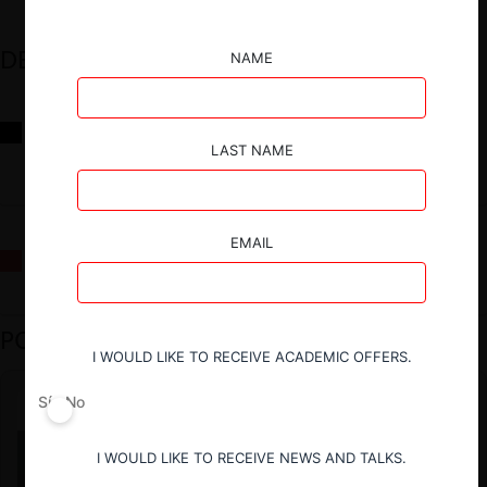
DESTACADOS
NAME
Reflexiones sobre las decisiones de la Comisión Antidistorsiones y
sus desafíos futuros
LAST NAME
EMAIL
La fusión Paramount / Warner Bros: el viaje de un gigante
PODCAST DESTACADO
I WOULD LIKE TO RECEIVE ACADEMIC OFFERS.
Sí
No
I WOULD LIKE TO RECEIVE NEWS AND TALKS.