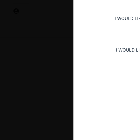
I WOULD LI
I WOULD L