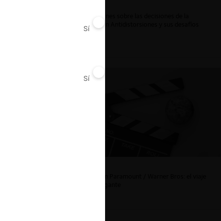
Reflexiones sobre las decisiones de la
Comisión Antidistorsiones y sus desafíos
Sí
No
futuros
Sí
No
La fusión Paramount / Warner Bros: el viaje
de un gigante