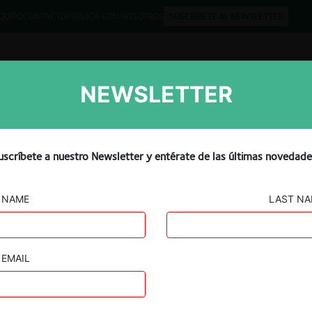
QUIPO
CONTACTO
PUBLICA CON NOSOTROS
SUSCRÍBETE AL NEWSLETTER
NEWSLETTER
Libros
Opinión
Podcast
ocio de la última milla con
uscríbete a nuestro Newsletter y entérate de las últimas novedade
NAME
LAST N
EMAIL
Guard