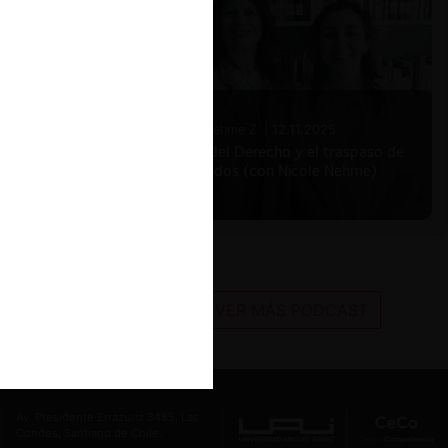
Nicole Nehme Z. |
12.11.2025
El arte del Derecho y el traspaso de
los legados (con Nicole Nehme)
VER MÁS PODCAST
Av. Presidente Errázuriz 3485, Las
Condes, Santiago de Chile.