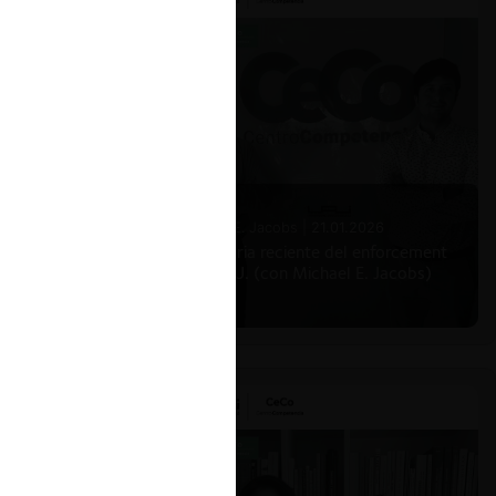
Michael E. Jacobs |
21.01.2026
La historia reciente del enforcement
en EE.UU. (con Michael E. Jacobs)