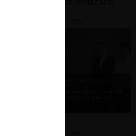
PODCAST DESTACADO
Felipe Castro y Mauricio Garetto |
24.06.2026
Estudio de mercado de la educación
(con Felipe Castro y Mauricio
Garetto)