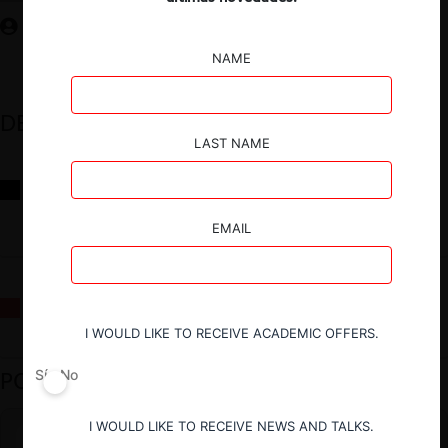
NAME
DESTACADOS
LAST NAME
Reflexiones sobre las decisiones de la Comisión Antidistorsiones y
sus desafíos futuros
EMAIL
La fusión Paramount / Warner Bros: el viaje de un gigante
I WOULD LIKE TO RECEIVE ACADEMIC OFFERS.
PODCAST DESTACADO
Sí
No
I WOULD LIKE TO RECEIVE NEWS AND TALKS.