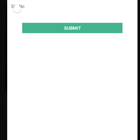
Sí
No
SUBMIT
Felipe Castro y Mauricio Garetto |
24.06.2026
Estudio de mercado de la educación (con Felipe Castro y
Mauricio Garetto)