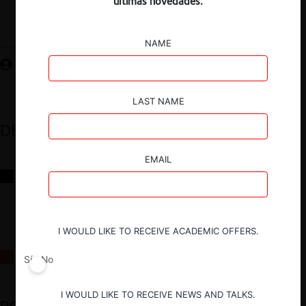
últimas novedades.
Guardar
NAME
LAST NAME
DESTACADOS
EMAIL
Reflexiones sobre las decisiones de la Comisión Antidistorsiones y
sus desafíos futuros
I WOULD LIKE TO RECEIVE ACADEMIC OFFERS.
La fusión Paramount / Warner Bros: el viaje de un gigante
Sí
No
I WOULD LIKE TO RECEIVE NEWS AND TALKS.