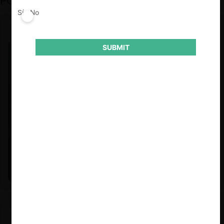
PODCAST DESTACADO
Sí
No
SUBMIT
Felipe Castro y Mauricio Garetto |
24.06.2026
Estudio de mercado de la educación (con Felipe Castro y
Mauricio Garetto)