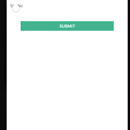
Sí
No
SUBMIT
Felipe Castro y Mauricio Garetto |
24.06.2026
Estudio de mercado de la educación (con Felipe Castro y
Mauricio Garetto)