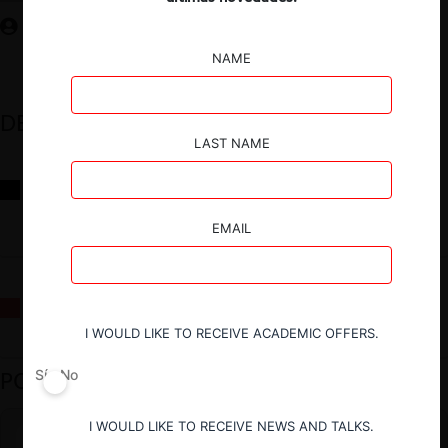
NAME
DESTACADOS
LAST NAME
Reflexiones sobre las decisiones de la Comisión Antidistorsiones y
sus desafíos futuros
EMAIL
La fusión Paramount / Warner Bros: el viaje de un gigante
I WOULD LIKE TO RECEIVE ACADEMIC OFFERS.
PODCAST DESTACADO
Sí
No
I WOULD LIKE TO RECEIVE NEWS AND TALKS.