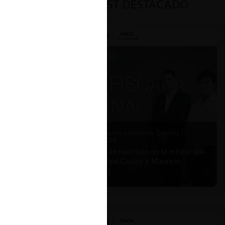
PODCAST DESTACADO
Felipe Castro y Mauricio Garetto |
24.06.2026
Estudio de mercado de la educación
(con Felipe Castro y Mauricio
Garetto)