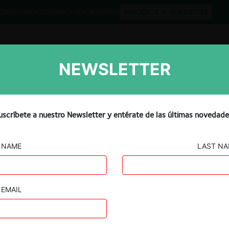
QUIPO
CONTACTO
PUBLICA CON NOSOTROS
SUSCRÍBETE AL NEWSLETTER
NEWSLETTER
Libros
Opinión
Podcast
 Rectores valoran iniciativa
uscríbete a nuestro Newsletter y entérate de las últimas novedade
 los factores complejo del
NAME
LAST N
EMAIL