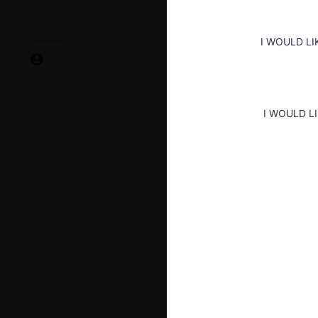
I WOULD LI
I WOULD L