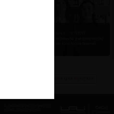
Nicole Nehme Z. |
12.11.2025
El arte del Derecho y el traspaso de
los legados (con Nicole Nehme)
VER MÁS PODCAST
Av. Presidente Errázuriz 3485, Las
Condes, Santiago de Chile.