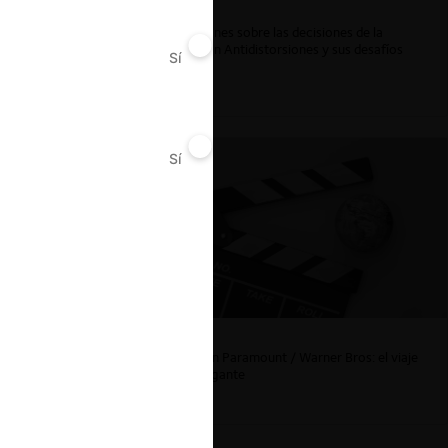
ar
Reflexiones sobre las decisiones de la
Comisión Antidistorsiones y sus desafíos
Sí
No
futuros
Sí
No
La fusión Paramount / Warner Bros: el viaje
de un gigante