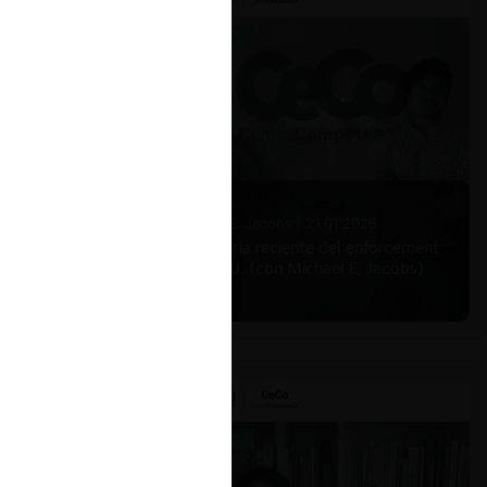
Michael E. Jacobs |
21.01.2026
La historia reciente del enforcement
en EE.UU. (con Michael E. Jacobs)