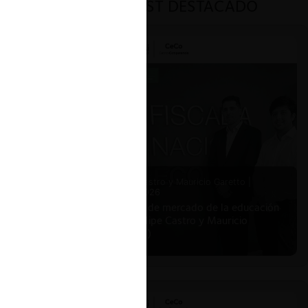
PODCAST DESTACADO
Felipe Castro y Mauricio Garetto |
24.06.2026
Estudio de mercado de la educación
(con Felipe Castro y Mauricio
Garetto)