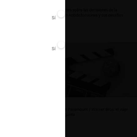
ar
Reflexiones sobre las decisiones de la
Comisión Antidistorsiones y sus desafíos
Sí
No
futuros
Sí
No
La fusión Paramount / Warner Bros: el viaje
de un gigante