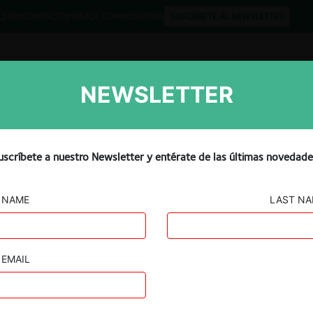
QUIPO
CONTACTO
PUBLICA CON NOSOTROS
SUSCRÍBETE AL NEWSLETTER
NEWSLETTER
Libros
Opinión
Podcast
lización del Acuerdo
uscríbete a nuestro Newsletter y entérate de las últimas novedade
 sobre su participación en
NAME
LAST N
EMAIL