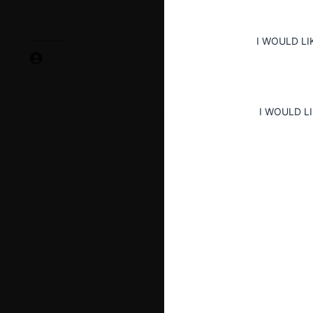
I WOULD LI
I WOULD L