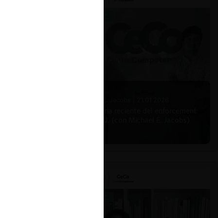
Michael E. Jacobs |
21.01.2026
La historia reciente del enforcement
en EE.UU. (con Michael E. Jacobs)