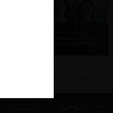
Nicole Nehme Z. |
12.11.2025
El arte del Derecho y el traspaso de
los legados (con Nicole Nehme)
VER MÁS PODCAST
Av. Presidente Errázuriz 3485, Las
Condes, Santiago de Chile.