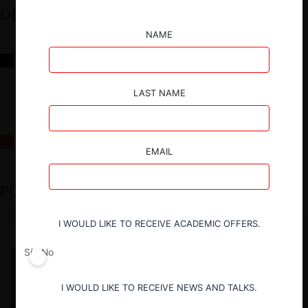
DESTACADOS
NAME
Reflexiones sobre las decisiones de la Comisión Antidistorsiones y
sus desafíos futuros
LAST NAME
La fusión Paramount / Warner Bros: el viaje de un gigante
EMAIL
PODCAST DESTACADO
I WOULD LIKE TO RECEIVE ACADEMIC OFFERS.
Sí
No
I WOULD LIKE TO RECEIVE NEWS AND TALKS.