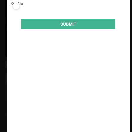
Sí
No
SUBMIT
Felipe Castro y Mauricio Garetto |
24.06.2026
Estudio de mercado de la educación (con Felipe Castro y
Mauricio Garetto)