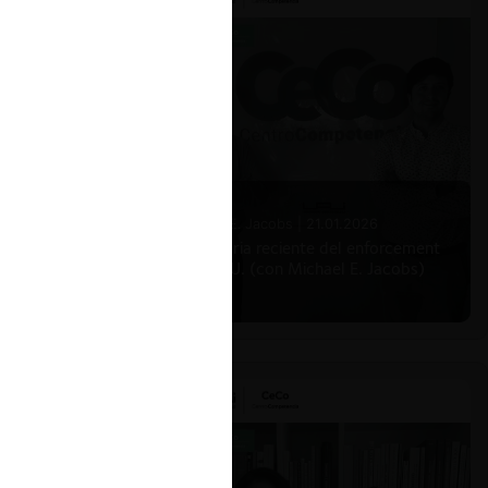
Michael E. Jacobs |
21.01.2026
La historia reciente del enforcement
en EE.UU. (con Michael E. Jacobs)