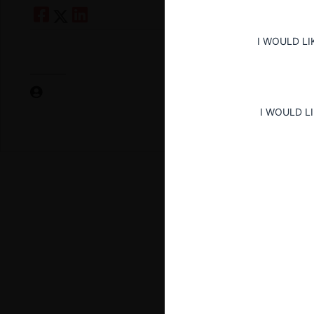
I WOULD LI
I WOULD L