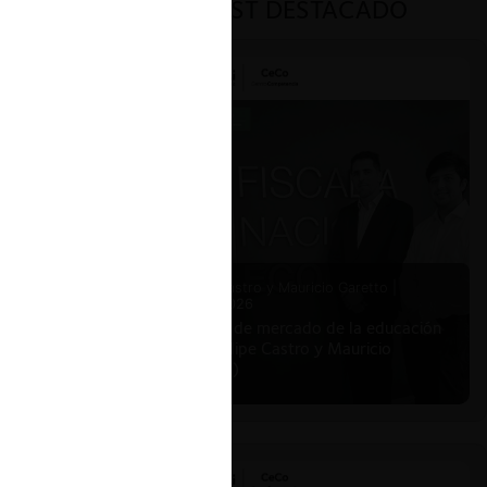
PODCAST DESTACADO
Felipe Castro y Mauricio Garetto |
24.06.2026
Estudio de mercado de la educación
(con Felipe Castro y Mauricio
Garetto)