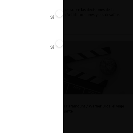
Reflexiones sobre las decisiones de la
Comisión Antidistorsiones y sus desafíos
Sí
No
futuros
ar
Sí
No
La fusión Paramount / Warner Bros: el viaje
de un gigante