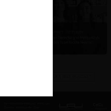
Nicole Nehme Z. |
12.11.2025
El arte del Derecho y el traspaso de
los legados (con Nicole Nehme)
VER MÁS PODCAST
Av. Presidente Errázuriz 3485, Las
Condes, Santiago de Chile.