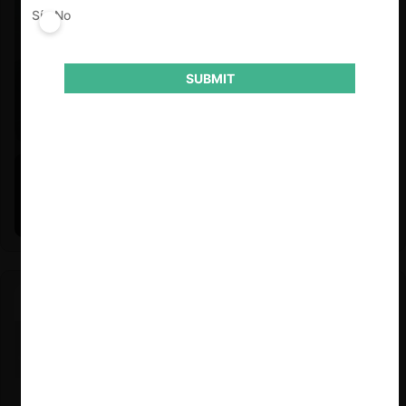
Sí
No
SUBMIT
Felipe Castro y Mauricio Garetto |
24.06.2026
Estudio de mercado de la educación (con Felipe Castro y
Mauricio Garetto)