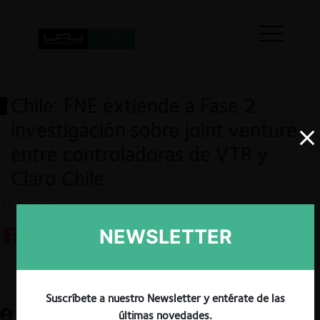
Chile: FNE extiende a Fase 2
investigación sobre joint venture
entre controladoras de VTR y
Claro Chile
11.02.2022
NEWSLETTER
Guardar
Suscríbete a nuestro Newsletter y entérate de las
últimas novedades.