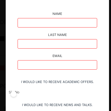
NAME
DESTACADOS
LAST NAME
Reflexiones sobre las decisiones de la Comisión Antidistorsiones y
sus desafíos futuros
EMAIL
La fusión Paramount / Warner Bros: el viaje de un gigante
I WOULD LIKE TO RECEIVE ACADEMIC OFFERS.
PODCAST DESTACADO
Sí
No
I WOULD LIKE TO RECEIVE NEWS AND TALKS.