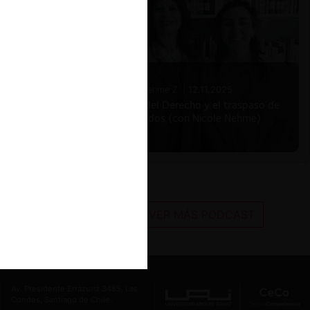
Nicole Nehme Z. |
12.11.2025
El arte del Derecho y el traspaso de
los legados (con Nicole Nehme)
VER MÁS PODCAST
Av. Presidente Errázuriz 3485, Las
Condes, Santiago de Chile.