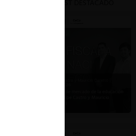
PODCAST DESTACADO
Felipe Castro y Mauricio Garetto |
24.06.2026
Estudio de mercado de la educación
(con Felipe Castro y Mauricio
Garetto)