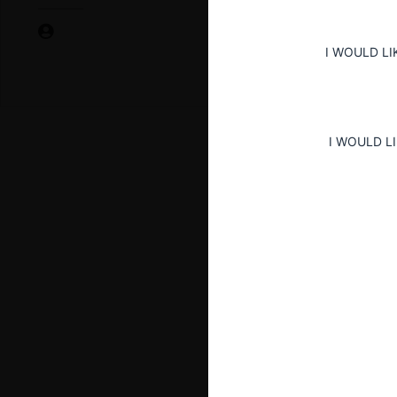
I WOULD LI
I WOULD L