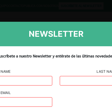
QUIPO
CONTACTO
PUBLICA CON NOSOTROS
SUSCRÍBETE AL NEWSLETTER
NEWSLETTER
Libros
Opinión
Podcast
igación de fusión entre OK
uscríbete a nuestro Newsletter y entérate de las últimas novedade
NAME
LAST N
EMAIL
Guard