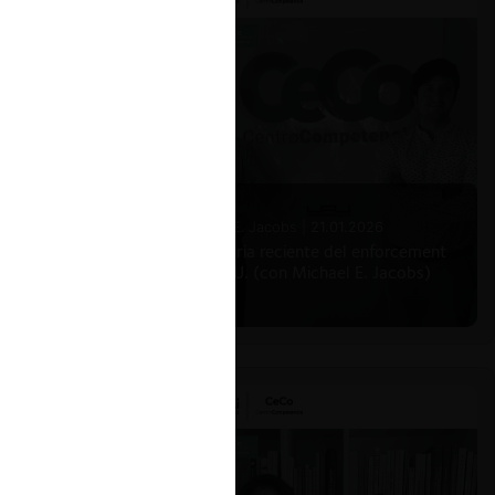
Michael E. Jacobs |
21.01.2026
La historia reciente del enforcement
en EE.UU. (con Michael E. Jacobs)