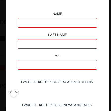
NAME
DESTACADOS
LAST NAME
Reflexiones sobre las decisiones de la Comisión Antidistorsiones y
sus desafíos futuros
EMAIL
La fusión Paramount / Warner Bros: el viaje de un gigante
I WOULD LIKE TO RECEIVE ACADEMIC OFFERS.
PODCAST DESTACADO
Sí
No
I WOULD LIKE TO RECEIVE NEWS AND TALKS.