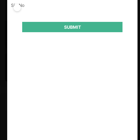
Sí
No
SUBMIT
Felipe Castro y Mauricio Garetto |
24.06.2026
Estudio de mercado de la educación (con Felipe Castro y
Mauricio Garetto)