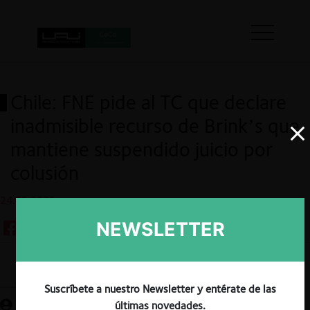
Chile: FNE pide al TC que declare
inadmisible recurso de Brink’s que
mantiene suspendido juicio por
colusión
24.02.2022
NEWSLETTER
Guardar
Suscríbete a nuestro Newsletter y entérate de las
últimas novedades.