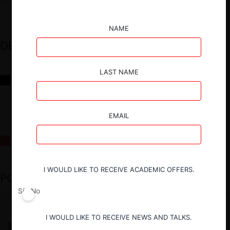
NAME
DESTACADOS
LAST NAME
Reflexiones sobre las decisiones de la Comisión Antidistorsiones y
sus desafíos futuros
EMAIL
La fusión Paramount / Warner Bros: el viaje de un gigante
I WOULD LIKE TO RECEIVE ACADEMIC OFFERS.
PODCAST DESTACADO
Sí
No
I WOULD LIKE TO RECEIVE NEWS AND TALKS.