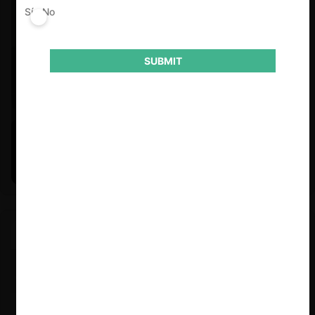
Sí
No
SUBMIT
Felipe Castro y Mauricio Garetto |
24.06.2026
Estudio de mercado de la educación (con Felipe Castro y
Mauricio Garetto)