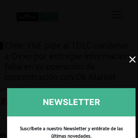
Chile: FNE pide al TDLC condenar
a Oxxo por entregar información
falsa en su operación de
concentración con Ok Market
28.01.2025
NEWSLETTER
Guardar
Suscríbete a nuestro Newsletter y entérate de las
últimas novedades.