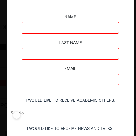
NAME
DESTACADOS
LAST NAME
Reflexiones sobre las decisiones de la Comisión Antidistorsiones y
sus desafíos futuros
EMAIL
La fusión Paramount / Warner Bros: el viaje de un gigante
I WOULD LIKE TO RECEIVE ACADEMIC OFFERS.
PODCAST DESTACADO
Sí
No
I WOULD LIKE TO RECEIVE NEWS AND TALKS.