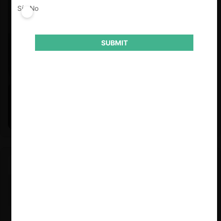
Sí
No
SUBMIT
Felipe Castro y Mauricio Garetto |
24.06.2026
Estudio de mercado de la educación (con Felipe Castro y
Mauricio Garetto)