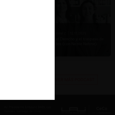
Nicole Nehme Z. |
12.11.2025
El arte del Derecho y el traspaso de
los legados (con Nicole Nehme)
VER MÁS PODCAST
Av. Presidente Errázuriz 3485, Las
Condes, Santiago de Chile.