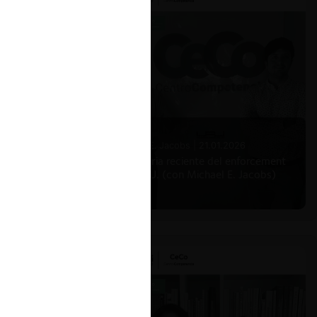
Michael E. Jacobs |
21.01.2026
La historia reciente del enforcement
en EE.UU. (con Michael E. Jacobs)