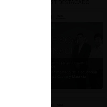
PODCAST DESTACADO
Felipe Castro y Mauricio Garetto |
24.06.2026
Estudio de mercado de la educación
(con Felipe Castro y Mauricio
Garetto)