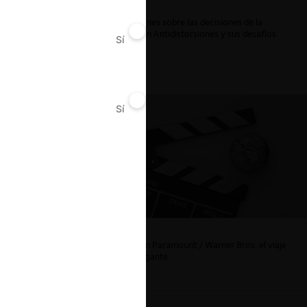
ar
Reflexiones sobre las decisiones de la
Comisión Antidistorsiones y sus desafíos
Sí
No
futuros
Sí
No
La fusión Paramount / Warner Bros: el viaje
de un gigante