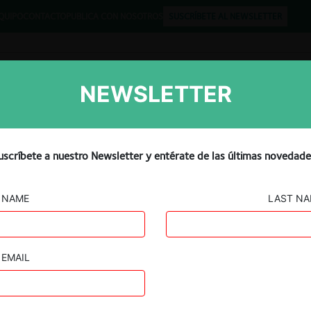
QUIPO
CONTACTO
PUBLICA CON NOSOTROS
SUSCRÍBETE AL NEWSLETTER
NEWSLETTER
Libros
Opinión
Podcast
que defina instrucciones
uscríbete a nuestro Newsletter y entérate de las últimas novedade
cución de convenios entre
NAME
LAST N
sapres
EMAIL