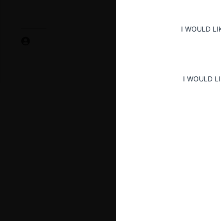
I WOULD LI
I WOULD L