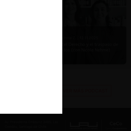
Nicole Nehme Z. |
12.11.2025
El arte del Derecho y el traspaso de
los legados (con Nicole Nehme)
VER MÁS PODCAST
Av. Presidente Errázuriz 3485, Las
Condes, Santiago de Chile.