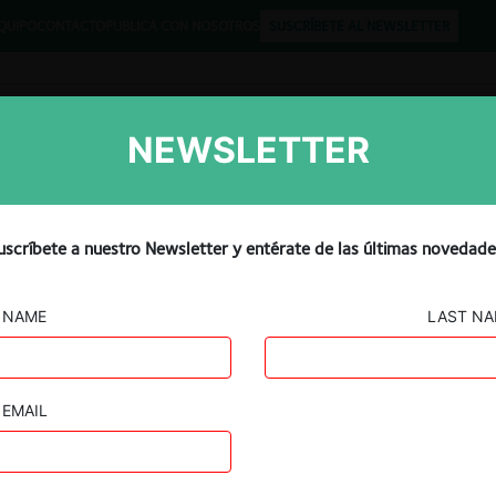
QUIPO
CONTACTO
PUBLICA CON NOSOTROS
SUSCRÍBETE AL NEWSLETTER
NEWSLETTER
Libros
Opinión
Podcast
 para Elaboración de Bases
uscríbete a nuestro Newsletter y entérate de las últimas novedade
rminales Terrestres
NAME
LAST N
EMAIL