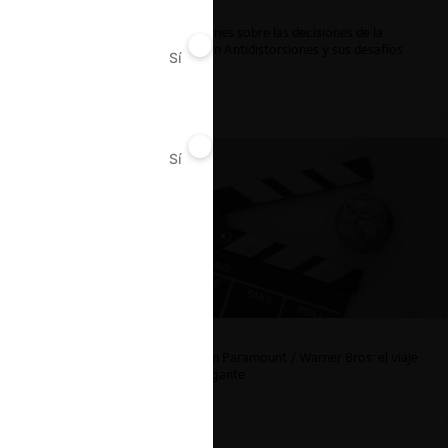
ar
Reflexiones sobre las decisiones de la
Comisión Antidistorsiones y sus desafíos
Sí
No
futuros
Sí
No
La fusión Paramount / Warner Bros: el viaje
de un gigante