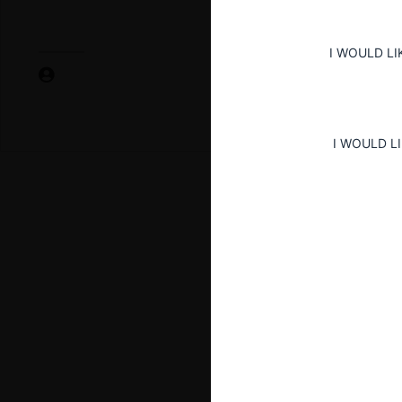
I WOULD LI
I WOULD L