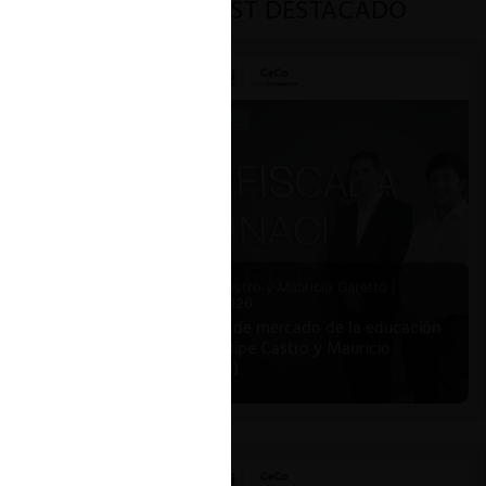
PODCAST DESTACADO
Felipe Castro y Mauricio Garetto |
24.06.2026
Estudio de mercado de la educación
(con Felipe Castro y Mauricio
Garetto)