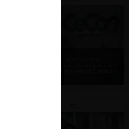
Michael E. Jacobs |
21.01.2026
La historia reciente del enforcement
en EE.UU. (con Michael E. Jacobs)