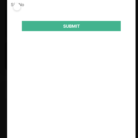
Sí
No
SUBMIT
Felipe Castro y Mauricio Garetto |
24.06.2026
Estudio de mercado de la educación (con Felipe Castro y
Mauricio Garetto)