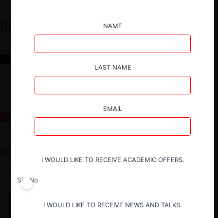
DESTACADOS
NAME
Reflexiones sobre las decisiones de la Comisión Antidistorsiones y
sus desafíos futuros
LAST NAME
EMAIL
La fusión Paramount / Warner Bros: el viaje de un gigante
PODCAST DESTACADO
I WOULD LIKE TO RECEIVE ACADEMIC OFFERS.
Sí
No
I WOULD LIKE TO RECEIVE NEWS AND TALKS.