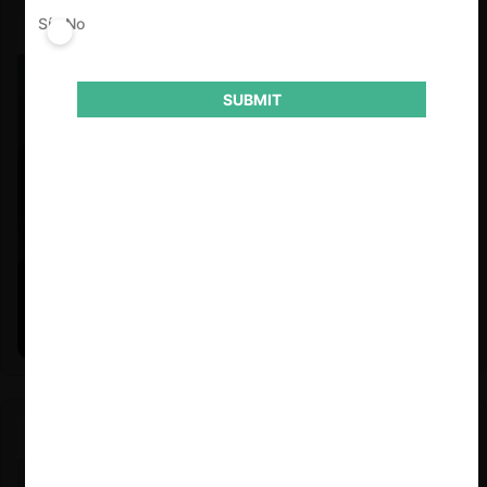
Sí
No
SUBMIT
Felipe Castro y Mauricio Garetto |
24.06.2026
Estudio de mercado de la educación (con Felipe Castro y
Mauricio Garetto)