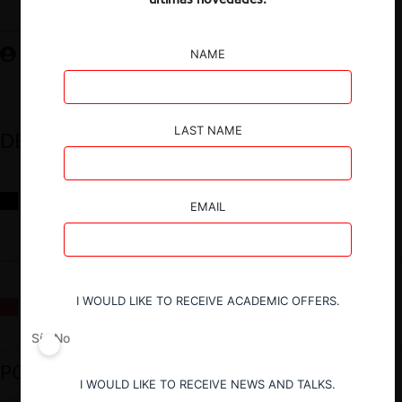
Guardar
NAME
LAST NAME
DESTACADOS
Reflexiones sobre las decisiones de la Comisión Antidistorsiones y
EMAIL
sus desafíos futuros
I WOULD LIKE TO RECEIVE ACADEMIC OFFERS.
La fusión Paramount / Warner Bros: el viaje de un gigante
Sí
No
PODCAST DESTACADO
I WOULD LIKE TO RECEIVE NEWS AND TALKS.