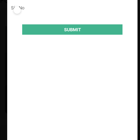
PODCAST DESTACADO
Sí
No
SUBMIT
Felipe Castro y Mauricio Garetto |
24.06.2026
Estudio de mercado de la educación (con Felipe Castro y
Mauricio Garetto)