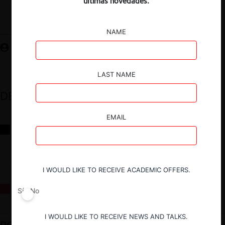
últimas novedades.
Guardar
NAME
LAST NAME
DESTACADOS
EMAIL
Reflexiones sobre las decisiones de la Comisión Antidistorsiones y
sus desafíos futuros
I WOULD LIKE TO RECEIVE ACADEMIC OFFERS.
La fusión Paramount / Warner Bros: el viaje de un gigante
Sí
No
I WOULD LIKE TO RECEIVE NEWS AND TALKS.