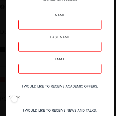
NAME
DESTACADOS
LAST NAME
Reflexiones sobre las decisiones de la Comisión Antidistorsiones y
sus desafíos futuros
EMAIL
La fusión Paramount / Warner Bros: el viaje de un gigante
I WOULD LIKE TO RECEIVE ACADEMIC OFFERS.
PODCAST DESTACADO
Sí
No
I WOULD LIKE TO RECEIVE NEWS AND TALKS.