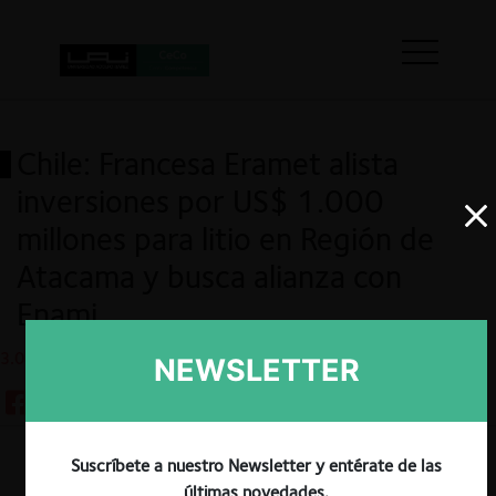
Chile: Francesa Eramet alista
inversiones por US$ 1.000
millones para litio en Región de
Atacama y busca alianza con
Enami
3.04.2024
NEWSLETTER
Suscríbete a nuestro Newsletter y entérate de las
Guardar
últimas novedades.