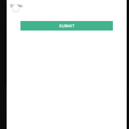
Sí
No
SUBMIT
Felipe Castro y Mauricio Garetto |
24.06.2026
Estudio de mercado de la educación (con Felipe Castro y
Mauricio Garetto)