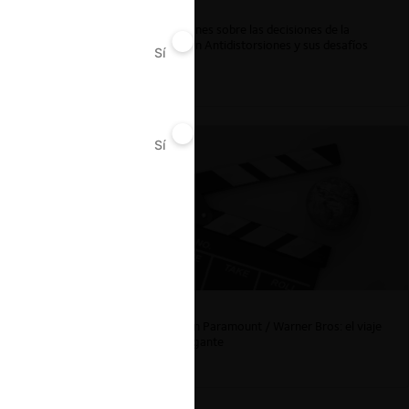
ar
Reflexiones sobre las decisiones de la
Comisión Antidistorsiones y sus desafíos
Sí
No
futuros
Sí
No
La fusión Paramount / Warner Bros: el viaje
de un gigante