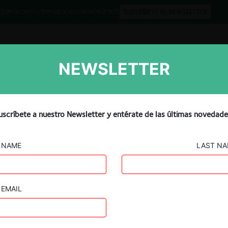
QUIPO
CONTACTO
PUBLICA CON NOSOTROS
SUSCRÍBETE AL NEWSLETTER
NEWSLETTER
Libros
Opinión
Podcast
nters advierte riesgo de
uscríbete a nuestro Newsletter y entérate de las últimas novedade
 en la región por demora e
NAME
LAST N
EMAIL