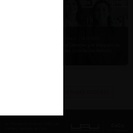
Nicole Nehme Z. |
12.11.2025
El arte del Derecho y el traspaso de
los legados (con Nicole Nehme)
VER MÁS PODCAST
Av. Presidente Errázuriz 3485, Las
Condes, Santiago de Chile.