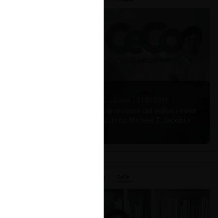
Michael E. Jacobs |
21.01.2026
La historia reciente del enforcement
en EE.UU. (con Michael E. Jacobs)