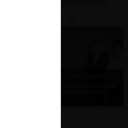
PODCAST DESTACADO
Felipe Castro y Mauricio Garetto |
24.06.2026
Estudio de mercado de la educación
(con Felipe Castro y Mauricio
Garetto)