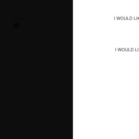
I WOULD LI
I WOULD L