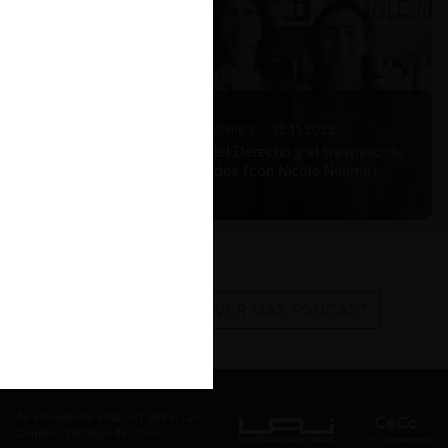
Nicole Nehme Z. |
12.11.2025
El arte del Derecho y el traspaso de
los legados (con Nicole Nehme)
VER MÁS PODCAST
Av. Presidente Errázuriz 3485, Las
Condes, Santiago de Chile.