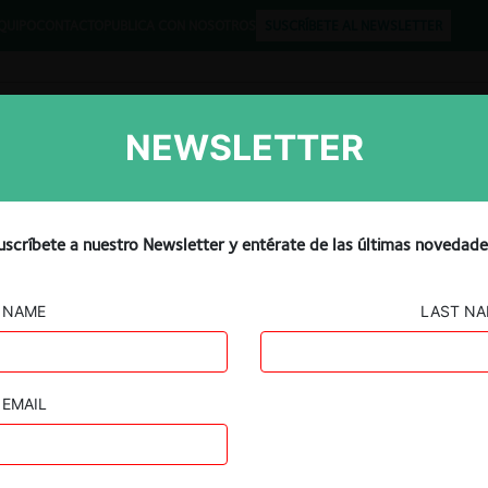
QUIPO
CONTACTO
PUBLICA CON NOSOTROS
SUSCRÍBETE AL NEWSLETTER
NEWSLETTER
Libros
Opinión
Podcast
ente general responden a la
uscríbete a nuestro Newsletter y entérate de las últimas novedade
an “deficiencia” en la
NAME
LAST N
saciones son “vagas”
EMAIL