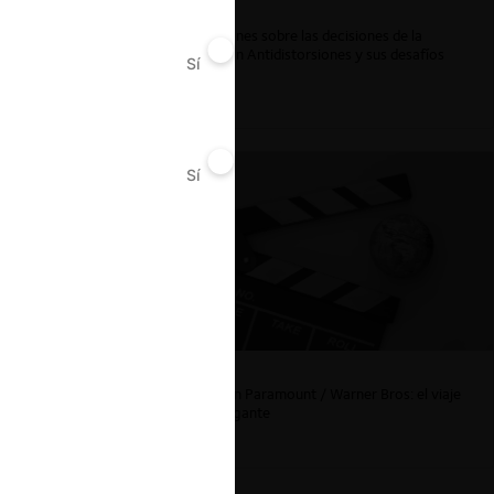
ar
Reflexiones sobre las decisiones de la
Comisión Antidistorsiones y sus desafíos
Sí
No
futuros
Sí
No
La fusión Paramount / Warner Bros: el viaje
de un gigante