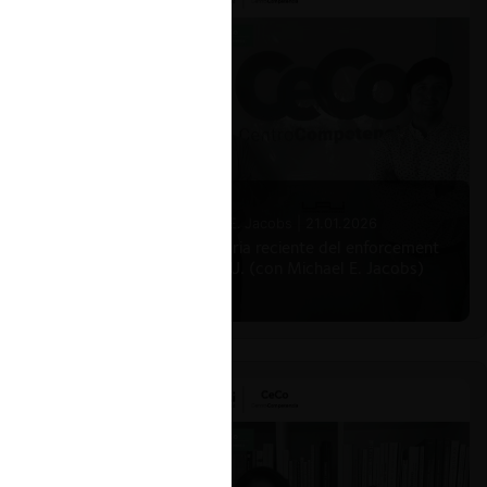
Michael E. Jacobs |
21.01.2026
La historia reciente del enforcement
en EE.UU. (con Michael E. Jacobs)