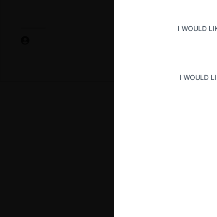
I WOULD LI
I WOULD L