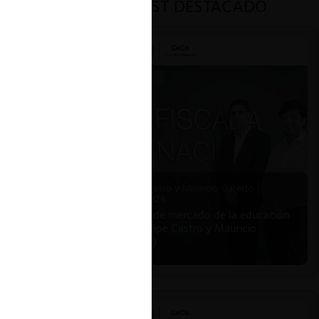
PODCAST DESTACADO
Felipe Castro y Mauricio Garetto |
24.06.2026
Estudio de mercado de la educación
(con Felipe Castro y Mauricio
Garetto)